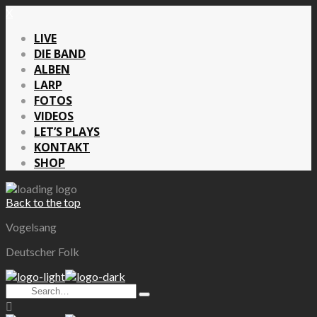
X
LIVE
DIE BAND
ALBEN
LARP
FOTOS
VIDEOS
LET’S PLAYS
KONTAKT
SHOP
Back to the top
Vogelsang
Deutscher Folk
Search
Type
for:
and