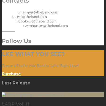
Contacts
Manager
: manager@theband.com
Press
: press@theband.com
Booking
: book-us@theband.com
Webmaster
: webmaster@theband.com
Follow Us
LKE WHAT YOU SEE?
Create a Site for your Band or Label Right Now!
Purchase
Last Release
LARP Vol. III