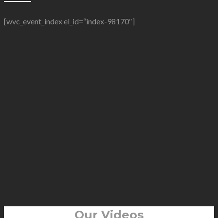
[wvc_event_index el_id=“index-98170″]
Our Videos