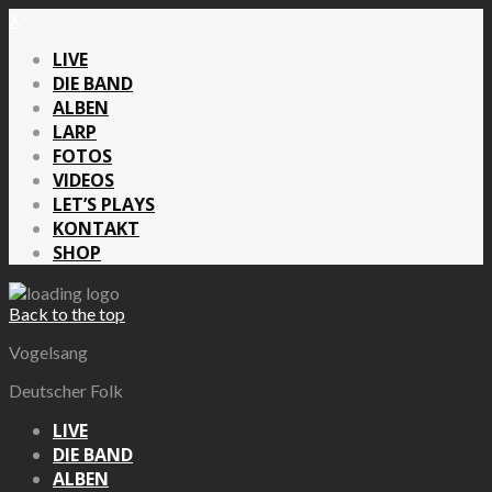
X
LIVE
DIE BAND
ALBEN
LARP
FOTOS
VIDEOS
LET’S PLAYS
KONTAKT
SHOP
Back to the top
Vogelsang
Deutscher Folk
LIVE
DIE BAND
ALBEN