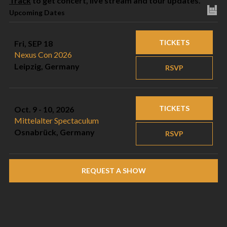
Track
to get concert, live stream and tour updates.
Upcoming Dates
TICKETS
Fri, SEP 18
Nexus Con 2026
Leipzig, Germany
RSVP
TICKETS
Oct. 9 - 10, 2026
Mittelalter Spectaculum
Osnabrück, Germany
RSVP
REQUEST A SHOW