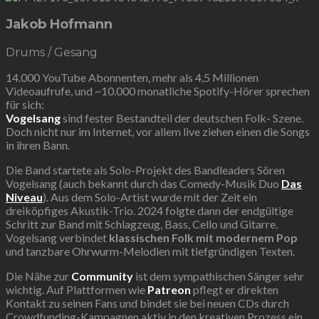
Jakob Hofmann
Drums / Gesang
14.000 YouTube Abonnenten, mehr als 4,5 Millionen
Videoaufrufe, und ~10.000 monatliche Spotify-Hörer sprechen
für sich:
Vogelsang
sind fester Bestandteil der deutschen Folk- Szene.
Doch nicht nur im Internet, vor allem live ziehen einen die Songs
in ihren Bann.
Die Band startete als Solo-Projekt des Bandleaders Sören
Vogelsang (auch bekannt durch das Comedy-Musik Duo
Das
Niveau
). Aus dem Solo-Artist wurde mit der Zeit ein
dreiköpfiges Akustik-Trio. 2024 folgte dann der endgültige
Schritt zur Band mit Schlagzeug, Bass, Cello und Gitarre.
Vogelsang verbindet
klassischen Folk mit modernem Pop
und tanzbare Ohrwurm-Melodien mit tiefgründigen Texten.
Die Nähe zur
Community
ist dem sympathischen Sänger sehr
wichtig. Auf Plattformen wie
Patreon
pflegt er direkten
Kontakt zu seinen Fans und bindet sie bei neuen CDs durch
Crowdfunding-Kampagnen aktiv in den kreativen Prozess ein.