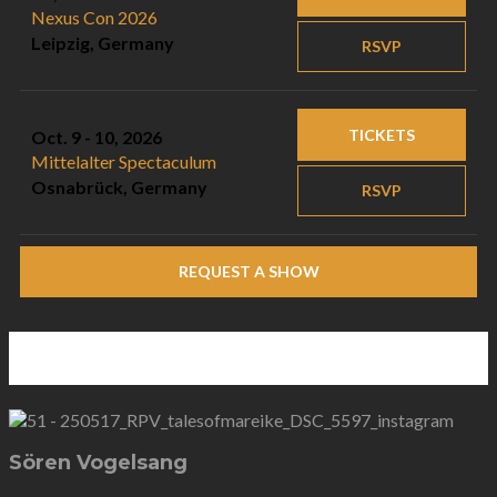
Nexus Con 2026
Leipzig, Germany
RSVP
TICKETS
Oct. 9 - 10, 2026
Mittelalter Spectaculum
Osnabrück, Germany
RSVP
REQUEST A SHOW
Die Band
Sören Vogelsang