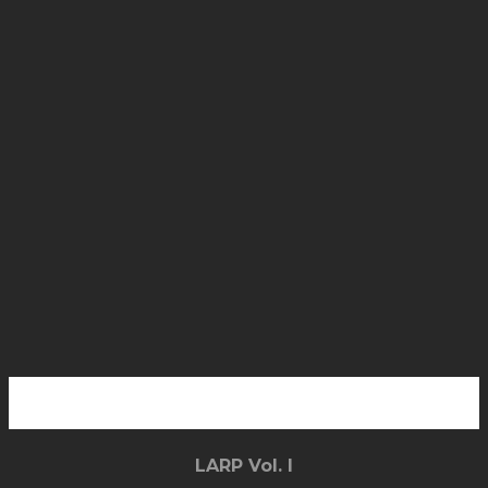
LARP Alben
LARP Vol. I