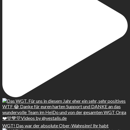
WGT! Das war der absolute Ober-Wahnsinn! Ihr habt