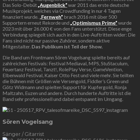
Das Solo-Debüt
„Augenblick“
war 2011 das erste deutsche
Musikprojekt, welches via Crowdfunding in nur 4 Tagen
finanziert wurde.
„
Fernweh“
brach 2016 mit über 500
Supportern erneut Rekorde und
„Optimismus Prime“
wurde
2023 mit über 26.000 € von den Fans unterstützt. Diese enge
Verbindung spiegelt sich auch in den Live-Auftritten wider: Die
Fans sind nicht nur passive Zuhörer, sondern aktive
Mitgestalter.
Das Publikum ist Teil der Show.
Die Band um Frontmann Sören Vogelsang spielte bereits auf
zahlreichen Festivals: Festival Mediaval, MPS, StuStaculum,
Feuertanz Festival, Tanzt!, RolePlay Verse, GameVention,
Elbenwald Festival, Kaiser Otto Fest und viele mehr. Sie teilten
die Bühnen mit Größen wie Versengold, Fiddler’s Green und
Götz Widmann und spielten Support für Kupfergold, Ronja
Maltzahn, Euzen und andere. Durch hunderte Auftritte ist die
Band sehr professionell und dabei entspannt im Umgang.
Sören Vogelsang
Sänger / Gitarrist