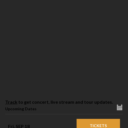
Track
to get concert, live stream and tour updates.
Upcoming Dates
TICKETS
Fri, SEP 18