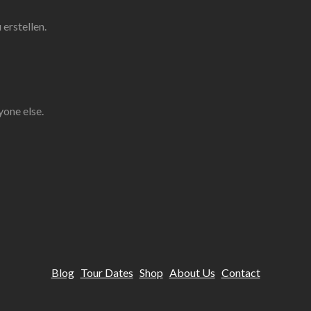
erstellen.
yone else.
Blog
Tour Dates
Shop
About Us
Contact