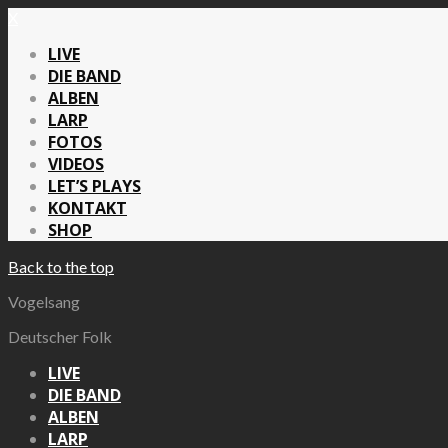
X
LIVE
DIE BAND
ALBEN
LARP
FOTOS
VIDEOS
LET’S PLAYS
KONTAKT
SHOP
Back to the top
Vogelsang
Deutscher Folk
LIVE
DIE BAND
ALBEN
LARP