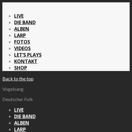
X
LIVE
DIE BAND
ALBEN
LARP
FOTOS
VIDEOS
LET’S PLAYS
KONTAKT
SHOP
Back to the top
Vogelsang
Deutscher Folk
LIVE
DIE BAND
ALBEN
LARP