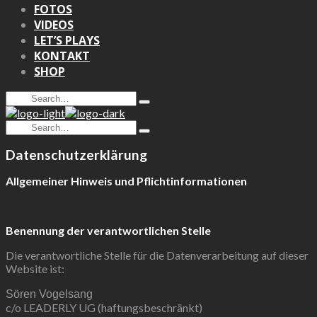
FOTOS
VIDEOS
LET’S PLAYS
KONTAKT
SHOP
Search
Type
for:
and
Search
hit
Type
for:
enter
and
Datenschutzerklärung
hit
enter
Allgemeiner Hinweis und Pflichtinformationen
Benennung der verantwortlichen Stelle
Die verantwortliche Stelle für die Datenverarbeitung auf dieser
Website ist:
Sören Vogelsang
c/o LEADERLY UG (haftungsbeschränkt)