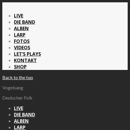
X
LIVE
DIE BAND
ALBEN
LARP
FOTOS
VIDEOS
LET’S PLAYS
KONTAKT
SHOP
Back to the top
Vogelsang
Deutscher Folk
LIVE
DIE BAND
ALBEN
LARP