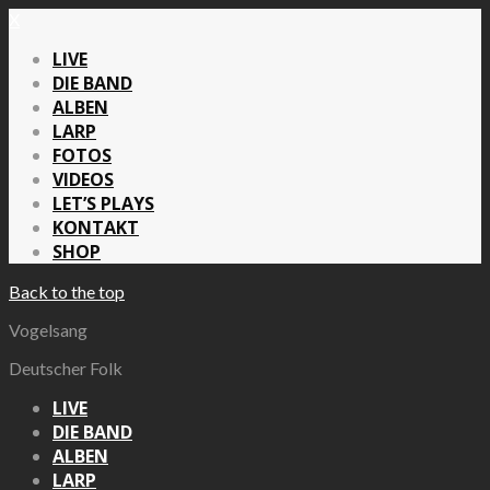
X
LIVE
DIE BAND
ALBEN
LARP
FOTOS
VIDEOS
LET’S PLAYS
KONTAKT
SHOP
Back to the top
Vogelsang
Deutscher Folk
LIVE
DIE BAND
ALBEN
LARP