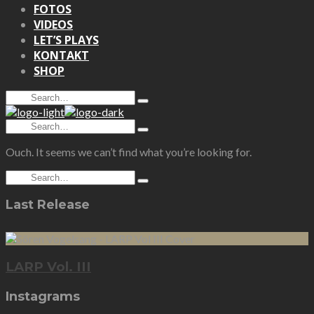
FOTOS
VIDEOS
LET’S PLAYS
KONTAKT
SHOP
Search
Type
for:
and
Search
hit
Type
for:
enter
and
Ouch. It seems we can’t find what you’re looking for.
hit
enter
Search
Type
for:
and
Last Release
hit
enter
LARP Vol. III
Instagrams